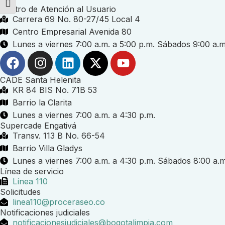
Alternar tamaño de letra
Centro de Atención al Usuario
Carrera 69 No. 80-27/45 Local 4
Centro Empresarial Avenida 80
Lunes a viernes 7:00 a.m. a 5:00 p.m. Sábados 9:00 a.m
CADE Santa Helenita
KR 84 BIS No. 71B 53
Barrio la Clarita
Lunes a viernes 7:00 a.m. a 4:30 p.m.
Supercade Engativá
Transv. 113 B No. 66-54
Barrio Villa Gladys
Lunes a viernes 7:00 a.m. a 4:30 p.m. Sábados 8:00 a.m
Línea de servicio
Línea 110
Solicitudes
linea110@proceraseo.co
Notificaciones judiciales
notificacionesjudiciales@bogotalimpia.com